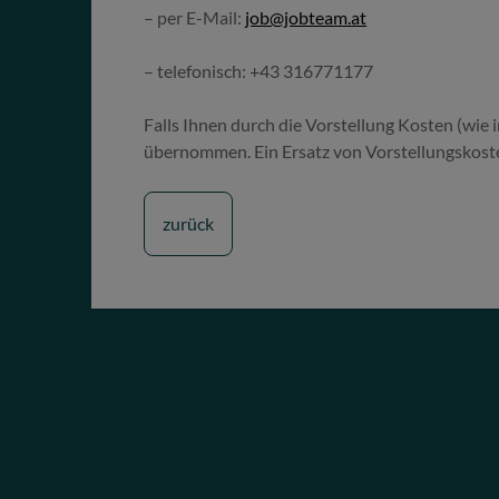
– per E-Mail:
job@jobteam.at
– telefonisch: +43 316771177
Falls Ihnen durch die Vorstellung Kosten (wie 
übernommen. Ein Ersatz von Vorstellungskoste
zurück