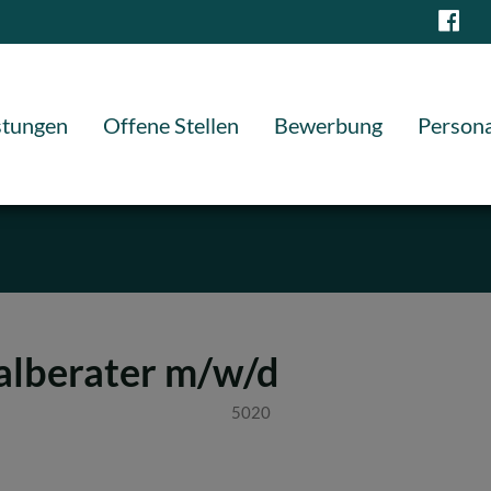
stungen
Offene Stellen
Bewerbung
Persona
alberater m/w/d
5020