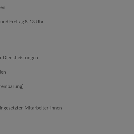
den
und Freitag 8-13 Uhr
r Dienstleistungen
elen
ereinbarung]
eingesetzten Mitarbeiter_innen