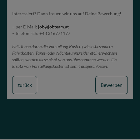
Interessiert? Dann freuen wir uns auf Deine Bewerbung!
– per E-Mail:
job@jobteam.at
– telefonisch: +43 316771177
Falls Ihnen durch die Vorstellung Kosten (wie insbesondere
Fahrtkosten, Tages- oder Nächtigungsgelder etc.) erwachsen
sollten, werden diese nicht von uns übernommen werden. Ein
Ersatz von Vorstellungskosten ist somit ausgeschlossen.
zurück
Bewerben