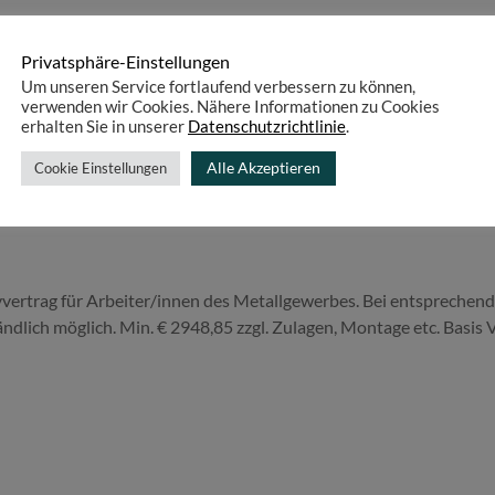
Privatsphäre-Einstellungen
Um unseren Service fortlaufend verbessern zu können,
verwenden wir Cookies. Nähere Informationen zu Cookies
erhalten Sie in unserer
Datenschutzrichtlinie
.
ältigen und interessanten Aufgaben. Ein starker Zusammenhalt, geg
Alle Akzeptieren
Cookie Einstellungen
lichen Zusammenarbeit.
vvertrag für Arbeiter/innen des Metallgewerbes. Bei entsprechend
ndlich möglich. Min. € 2948,85 zzgl. Zulagen, Montage etc. Basis V