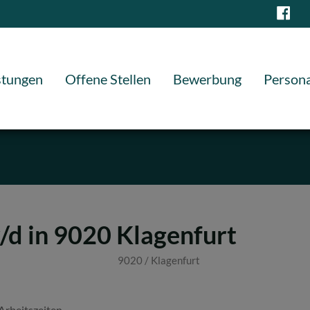
stungen
Offene Stellen
Bewerbung
Persona
d in 9020 Klagenfurt
9020 / Klagenfurt
 Arbeitszeiten