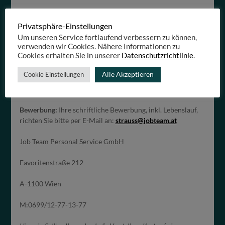
Gutes Betriebsklima
Betriebskantine
Privatsphäre-Einstellungen
Um unseren Service fortlaufend verbessern zu können,
verwenden wir Cookies. Nähere Informationen zu
Cookies erhalten Sie in unserer
Datenschutzrichtlinie
.
Arbeitszeit
: Vollzeit
Alle Akzeptieren
Cookie Einstellungen
Entgelt
: Die Entlohnung entspricht zumindest Brutto €
2.383,09.- (14,27 €/Std.)
Bewerbung:
Ihre schriftliche Bewerbung, inkl. Lebenslauf,
richten Sie bitte per E-Mail an:
strauss@jobteam.at
Job Team Personal Service GmbH
Favoritenstraße 212
A-1100 Wien
M:0699/12-77-13-77