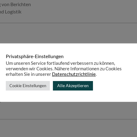
g von Berichten
d Logistik
ische Ausbildung oder Studium
Privatsphäre-Einstellungen
im Umgang mit Stahlprodukten
Um unseren Service fortlaufend verbessern zu können,
ment
verwenden wir Cookies. Nähere Informationen zu Cookies
wicklung
erhalten Sie in unserer
Datenschutzrichtlinie
.
itsweise
Alle Akzeptieren
ein und Durchsetzungsvermögen
Cookie Einstellungen
ynamics NAV
e