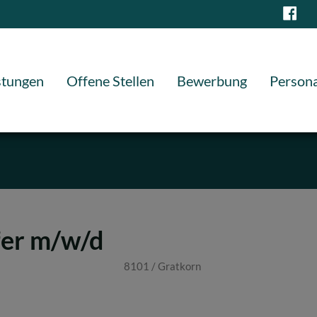
stungen
Offene Stellen
Bewerbung
Persona
fer m/w/d
8101 / Gratkorn