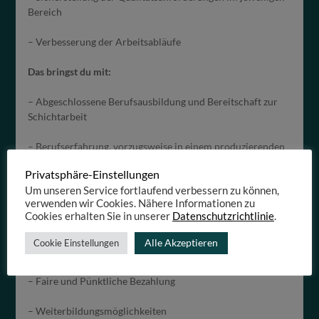
Bereich
– Verbesserung der Arbeitsabläufe
Das bringst du mit:
– Abgeschlossene Berufsausbildung und Bereitschaft zur
Schichtarbeit
– Berufserfahrung, vorzugsweise in einem produzierenden
Unternehmen
Privatsphäre-Einstellungen
Um unseren Service fortlaufend verbessern zu können,
– Gute Deutschkenntnisse, Staplerschein von Vorteil
verwenden wir Cookies. Nähere Informationen zu
Cookies erhalten Sie in unserer
Datenschutzrichtlinie
.
Benefits:
Alle Akzeptieren
Cookie Einstellungen
– Rundumbetreuung durch unser Team
– Faire und Pünktliche Bezahlung
– Weiterbildungsmöglichkeiten